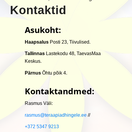
Kontaktid
Asukoht:
Haapsalus
Posti 23, Tiivulised.
Tallinnas
Lastekodu 48, TaevasMaa
Keskus.
Pärnus
Õhtu põik 4.
Kontaktandmed:
Rasmus Väli:
rasmus@teraapiadhingele.ee
//
+372 5347 9213