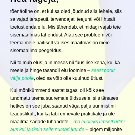
tõenäoline on, et kui sa oled jõudnud siia lehele, siis
sa vajad terapeuti, tervendajat, teejuhti või lihtsalt
toetust enda ellu. Mis tähendab, et midagi vajab teie
sisemaailmas lahendust. Alati see probleem või
teema meie näiliselt välises maailmas on meie
sisemaailma peegeldus.
Nii toimub elus ja inimeses nii füüsilise keha, kui ka
meele ja hinge tasandil elu loomine –
seest poolt
välja poole
, oled sa võib olla kuulnud ütlust.
Kui mõnikümmend aastat tagasi oli kõik see
tundmatu teema suuremale üldsusele, siis tänases
hetkes on see juba saanud väga palju uurimist nii
teaduslikult, kui ka läbi erinevate praktikate ja üle
maailma sadade tuhandete –
ma ei oleks ilmselt üdini
aus kui jääksin selle numbri juurde
– pigem miljonite