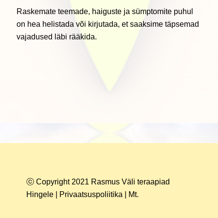
Raskemate teemade, haiguste ja sümptomite puhul
on hea helistada või kirjutada, et saaksime täpsemad
vajadused läbi rääkida.
ⓒ Copyright 2021 Rasmus Väli teraapiad
Hingele |
Privaatsuspoliitika
| Mt.