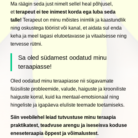
Ma räägin seda just nimelt sellel heal põhjusel,
et
terapeut ei tee inimest korda ega luba seda
talle!
Terapeut on minu mõistes inimlik ja kaastundlik
ning oskustega tööriist või kanal, et aidata sul enda
keha ja meel tagasi elutoetavasse ja vitaalsesse ning
tervesse rütmi.
Sa oled südamest oodatud minu
teraapiasse!
Oled oodatud minu teraapiasse nii sügavamate
füüsiliste probleemide, valude, haiguste ja krooniliste
haiguste korral, kuid ka mentaal-emotsionaal ning
hingeliste ja igapäeva eluliste teemade toetamiseks.
Siin veebilehel leiad tutvustuse minu teraapia
praktikatest, teadvuse arengu ja iseseisva koduse
eneseteraapia õppest ja võimalustest.