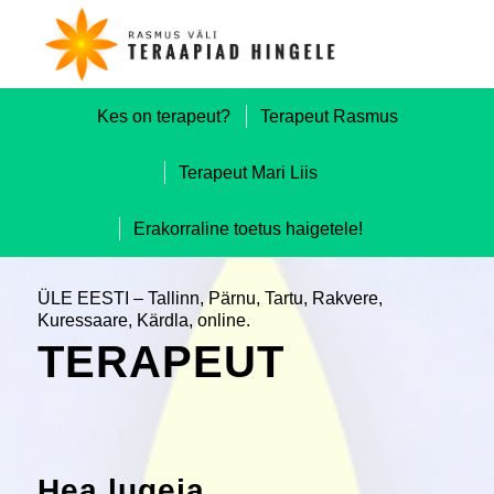
Kes on terapeut?
Terapeut Rasmus
Terapeut Mari Liis
Erakorraline toetus haigetele!
ÜLE EESTI – Tallinn, Pärnu, Tartu, Rakvere,
Kuressaare, Kärdla, online.
TERAPEUT
Hea lugeja,